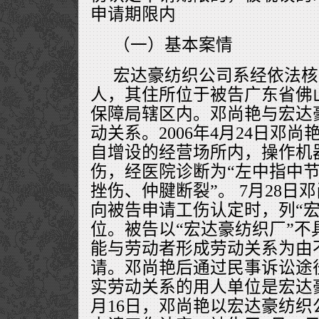
申请期限内
（一）基本案情
宏达豪纺织公司系经依法核
人，其住所位于被告广东省佛
保障局辖区内。邓尚艳与宏达
动关系。2006年4月24日邓
自增设的经营场所内，操作机
伤，经医院诊断为“左中指中
挫伤、仲腱断裂”。 7月28
向被告申请工伤认定时，列“宏
位。被告以“宏达豪纺织厂”不
能与劳动者形成劳动关系为由
请。邓尚艳后通过民事诉讼途
实劳动关系的用人单位是宏达豪
月16日，邓尚艳以宏达豪纺