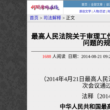
首页
|
全部文章
|
谈
原创文学
|
人物/历史
|
首页
>
司法解释
> 正文
最高人民法院关于审理工
问题的
1688
人阅读 日期：2014-08-21 0
（2014年4月21日最高人
次会议通
法释〔201
中华人民共和国最