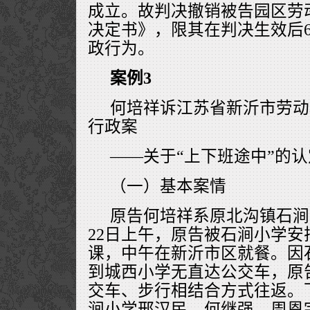
成立。故判决撤销被告园区劳
决定书》，限其在判决生效后
政行为。
案例3
何培祥诉江苏省新沂市劳动
行政案
——关于“上下班途中”的认
（一）基本案情
原告何培祥系原北沟镇石涧小
22日上午，原告被石涧小学
课，中午在新沂市区就餐。因
到城西小学无直达公交车，原
交车、步行相结合方式往返。下
涧小学邢汉民、何继强、周恩