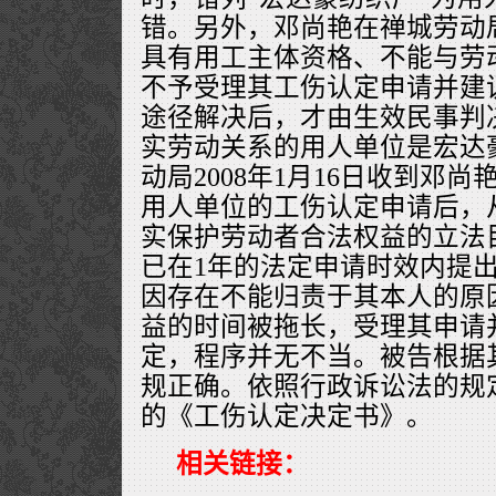
错。另外，邓尚艳在禅城劳动局
具有用工主体资格、不能与劳
不予受理其工伤认定申请并建
途径解决后，才由生效民事判
实劳动关系的用人单位是宏达
动局2008年1月16日收到邓
用人单位的工伤认定申请后，
实保护劳动者合法权益的立法
已在1年的法定申请时效内提
因存在不能归责于其本人的原
益的时间被拖长，受理其申请
定，程序并无不当。被告根据
规正确。依照行政诉讼法的规
的《工伤认定决定书》。
相关链接：