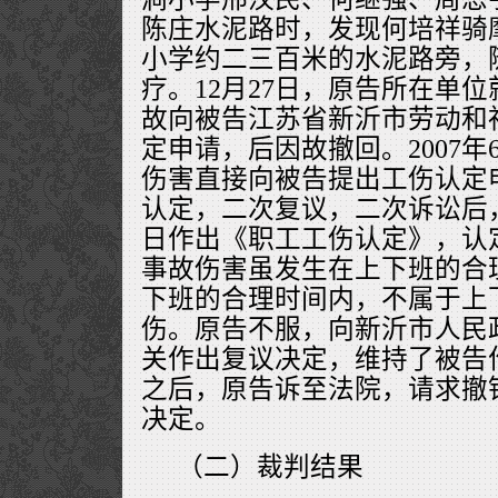
陈庄水泥路时，发现何培祥骑
小学约二三百米的水泥路旁，
疗。12月27日，原告所在单
故向被告江苏省新沂市劳动和
定申请，后因故撤回。2007
伤害直接向被告提出工伤认定
认定，二次复议，二次诉讼后，被
日作出《职工工伤认定》，认
事故伤害虽发生在上下班的合
下班的合理时间内，不属于上
伤。原告不服，向新沂市人民
关作出复议决定，维持了被告
之后，原告诉至法院，请求撤
决定。
（二）裁判结果