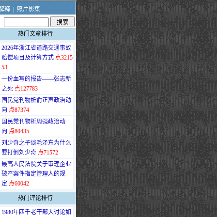
解释
|
照片影集
热门文章排行
·
2026年浙江省道路交通事故
赔偿项目及计算方式
点3215
53
·
一份血写的报告——张志新
之死
点127783
·
国民党刊物析俞正声政治动
向
点87374
·
国民党刊物析周强政治动
向
点80435
·
刘少奇之子谈毛泽东为什么
要打倒刘少奇
点71572
·
最高人民法院关于审理企业
破产案件指定管理人的规
定
点60042
热门评论排行
·
1980年四千老干部大讨论如