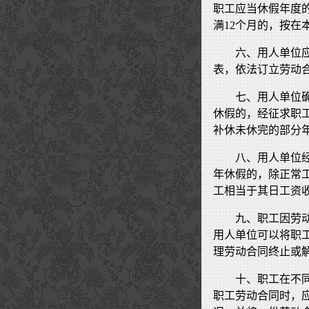
职工应当休假年度
满12个月的，按在
六、用人单位
表，依法订立劳动
七、用人单位
休假的，经征求职
补休未休完的部分
八、用人单位
年休假的，除正常
工相当于其日工资
九、职工因劳
用人单位可以将职
理劳动合同终止或
十、职工在不
职工劳动合同时，