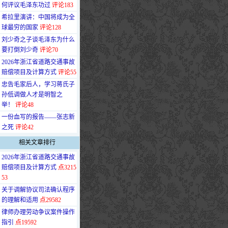
何评议毛泽东功过
评论183
·
希拉里演讲：中国将成为全
球最穷的国家
评论128
·
刘少奇之子谈毛泽东为什么
要打倒刘少奇
评论70
·
2026年浙江省道路交通事故
赔偿项目及计算方式
评论55
·
忠告毛家后人，学习蒋氏子
孙低调做人才是明智之
举！
评论48
·
一份血写的报告——张志新
之死
评论42
相关文章排行
·
2026年浙江省道路交通事故
赔偿项目及计算方式
点3215
53
·
关于调解协议司法确认程序
的理解和适用
点29582
·
律师办理劳动争议案件操作
指引
点19592