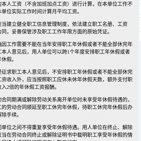
的本人工资（不含加班加点工资）进行计算，在本单位工作不
本单位实际工作时间计算月平均工资。
应当建立健全职工信息管理制度，依法建立职工名册、工资
合同，妥善保管涉及职工工作年限方面的原始凭证。
确因工作需要不能在当年安排职工年休假或者不能全部休完年
工本人意见后，用人单位可以跨1个年度安排职工年休假或者
年休假。
经征求职工本人意见后，不安排职工年休假或者不能全部休完
工资收入外，应当按照职工应休未休年休假天数，额外支付职
收入2倍的年休假工资报酬。
动合同期满或解除劳动关系离开单位时未享受年休假待遇的，
工的劳动合同顺延至职工休完年休假，待职工休完年休假后办
解除手续。
同单位之间不得重复享受年休假待遇。用人单位在终止、解除
应当在劳动合同终止或解除证明书中载明职工享受年休假的情