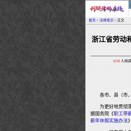
首页
>
法律常识
> 正文
浙江省劳动
1638
人阅读 
各市、县（市
为更好地贯彻
据国务院《
职工带
薪年休假实施办法