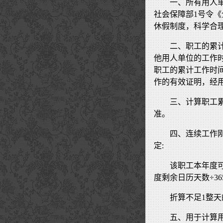
一、所有用人
社会保障部1号令
休假制度，科学合
二、职工的累
他用人单位的工作
职工的累计工作时
作的有效证明，经
三、计算职工
准。
四、连续工作
定:
该职工本年度
度剩余日历天数÷36
折算不足1整
五、用于计算