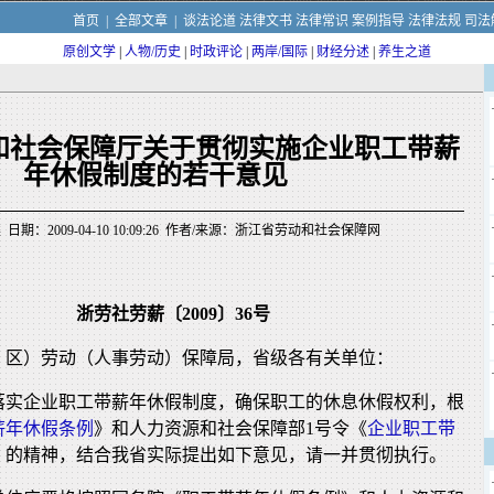
首页
|
全部文章
|
谈法论道
法律文书
法律常识
案例指导
法律法规
司法
原创文学
|
人物/历史
|
时政评论
|
两岸/国际
|
财经分述
|
养生之道
和社会保障厅关于贯彻实施企业职工带薪
年休假制度的若干意见
日期：2009-04-10 10:09:26 作者/来源：浙江省劳动和社会保障网
浙劳社劳薪〔2009〕36号
、区）劳动（人事劳动）保障局，省级各有关单位：
落实企业职工带薪年休假制度，确保职工的休息休假权利，根
薪年休假条例
》和人力资源和社会保障部1号令《
企业职工带
》的精神，结合我省实际提出如下意见，请一并贯彻执行。