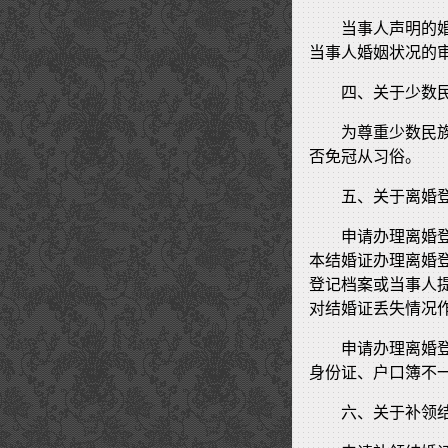
当事人声明的
当事人婚姻状况的
四、关于少数
为尊重少数民
否免冠从习俗。
五、关于离婚
申请办理离婚
本结婚证办理离婚
登记档案或当事人
对结婚证丢失情况
申请办理离婚
身份证、户口簿不
六、关于补领