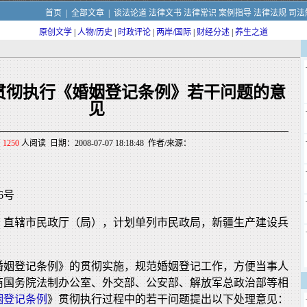
首页
|
全部文章
|
谈法论道
法律文书
法律常识
案例指导
法律法规
司法
原创文学
|
人物/历史
|
时政评论
|
两岸/国际
|
财经分述
|
养生之道
贯彻执行《婚姻登记条例》若干问题的意
见
1250
人阅读 日期：2008-07-07 18:18:48 作者/来源：
6号
、直辖市民政厅（局），计划单列市民政局，新疆生产建设兵
婚姻登记条例》的贯彻实施，规范婚姻登记工作，方便当事人
商国务院法制办公室、外交部、公安部、解放军总政治部等相
姻登记条例
》贯彻执行过程中的若干问题提出以下处理意见：