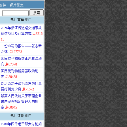
解释
|
照片影集
热门文章排行
·
2026年浙江省道路交通事故
赔偿项目及计算方式
点3216
15
·
一份血写的报告——张志新
之死
点127783
·
国民党刊物析俞正声政治动
向
点87378
·
国民党刊物析周强政治动
向
点80438
·
刘少奇之子谈毛泽东为什么
要打倒刘少奇
点71572
·
最高人民法院关于审理企业
破产案件指定管理人的规
定
点60045
热门评论排行
·
1980年四千老干部大讨论如