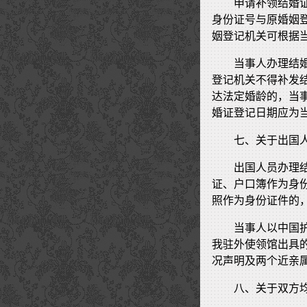
申请补领结婚
身份证号与原婚姻
姻登记机关可根据
当事人办理结
登记机关不得补发
达法定婚龄的，当
婚证登记日期应为
七、关于出国
出国人员办理
证、户口簿作为身
照作为身份证件的
当事人以中国
我驻外使领馆出具
况声明及两个近亲
八、关于双方