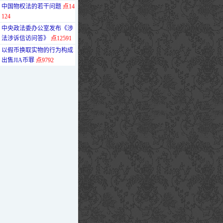
·
中国物权法的若干问题
点14
124
·
中央政法委办公室发布《涉
法涉诉信访问答》
点12591
·
以假币换取实物的行为构成
出售JIA币罪
点9792