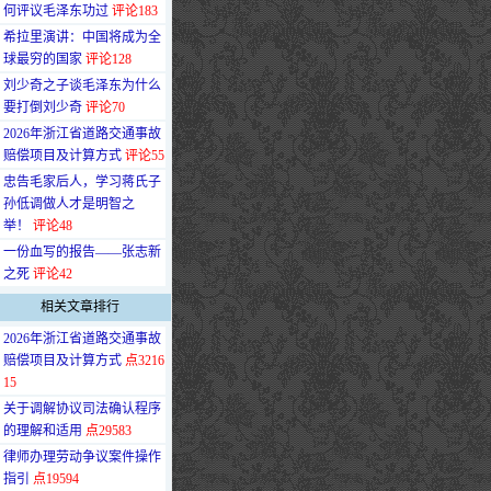
何评议毛泽东功过
评论183
·
希拉里演讲：中国将成为全
球最穷的国家
评论128
·
刘少奇之子谈毛泽东为什么
要打倒刘少奇
评论70
·
2026年浙江省道路交通事故
赔偿项目及计算方式
评论55
·
忠告毛家后人，学习蒋氏子
孙低调做人才是明智之
举！
评论48
·
一份血写的报告——张志新
之死
评论42
相关文章排行
·
2026年浙江省道路交通事故
赔偿项目及计算方式
点3216
15
·
关于调解协议司法确认程序
的理解和适用
点29583
·
律师办理劳动争议案件操作
指引
点19594