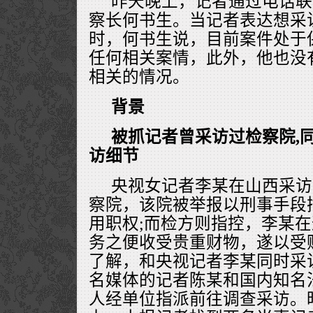
昨天晚上，记者通过电话联
察长何书生。当记者表达想采
时，何书生说，目前案件处于
任何相关案情，此外，他也没
相关的情况。
背景
被抓记者曾采访过检察院,
访细节
央视女记者李某在山西采访
察院，该院被举报以刑事手段
用职权;而检方则指控，李某
务之便收受贵重财物，遂以受
了解，和央视记者李某同时采
名媒体的记者陈某和国内知名
人经单位指派前往调查采访。