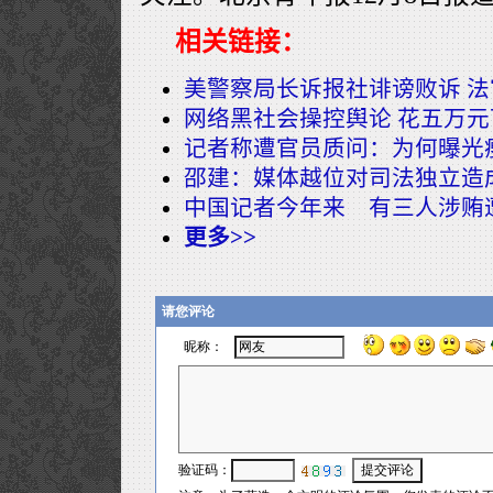
相关链接：
美警察局长诉报社诽谤败诉 
网络黑社会操控舆论 花五万
记者称遭官员质问：为何曝光
邵建：媒体越位对司法独立造
中国记者今年来 有三人涉贿
更多>>