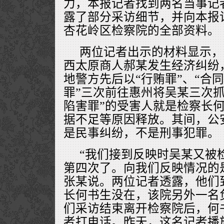
力，本报记者找到两名当事记
露了部分采访细节，并向本报
杏花岭区检察院的全部资料。
两位记者出示的材料显示，
西太原商人郝某发生经济纠纷
地警方先后以“行贿罪”、“合同
罪”三次前往惠州将吴某三次抓
陷害罪”的受害人就是检察长
据不足等原因释放。其间，公
是民事纠纷，不是刑事犯罪。
“我们接到反映时吴某又被
第四次了。向我们反映情况的
张某说。两位记者透露，他们
长何书生没在，该院另外一名
们采访结束离开检察院后，何
者打电话。昨天，这名记者播