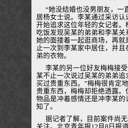
“她没结婚也没男朋友，一直
居杨女士说。李某通过采访认
开始追求这位年轻的女记者。
吃饭发现吴某的弟弟和李某关
她的面搂着一起逛商场，再就
止一次到李某家中居住，并且
弟的衣物。
李某的另一位好友梅梅接受
某不止一次说过吴某的弟弟追
买过贵重东西。”梅梅很肯定
贵重东西，梅梅却拒绝透露。
物品是冲着感情还是冲李某的
知了。
据记者了解，目前案件尚无
关注。北京青年报12月8日报