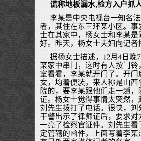
谎称地板漏水,检方入户抓
李某是中央电视台一知名法
者，其住在东三环某小区。事
士在其家中，杨女士和李某是
好。昨天，杨女士夫妇向记者
据杨女士描述，12月4日晚
某家中串门，这时有人按门铃
室看看，李某就开门了。开门
女，均着便装，来人称是山西
院的，要李某跟他们走一趟，
证。杨女士觉得事情太突然，
刘先生拨打了电话。很快，刘
干警出示了律师证后，要求对
一亮了检察官证件。刘先生看
定管辖的函件，上面写着李某