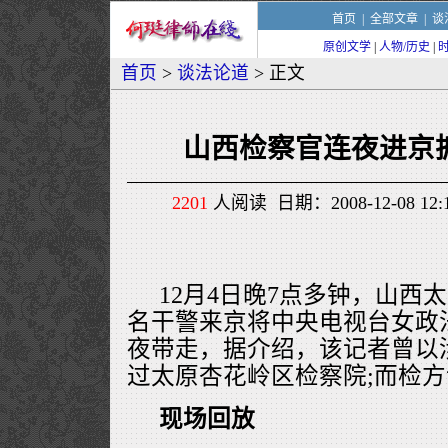
首页
|
全部文章
|
谈
原创文学
|
人物/历史
|
首页
>
谈法论道
> 正文
山西检察官连夜进京
2201
人阅读 日期：2008-12-08 1
12月4日晚7点多钟，山西
名干警来京将中央电视台女政
夜带走，据介绍，该记者曾以
过太原杏花岭区检察院;而检
现场回放