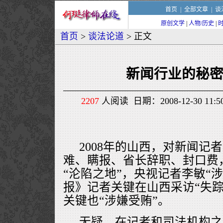
首页
|
全部文章
|
谈
原创文学
|
人物/历史
|
首页
>
谈法论道
> 正文
新闻行业的秘
2207
人阅读 日期：2008-12-30 11
2008年的山西，对新闻记
难、瞒报、省长辞职、封口费
“沦陷之地”，央视记者李敏“
报》记者关键在山西采访“失踪
关键也“涉嫌受贿”。
无疑，在记者和司法机构之