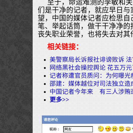
至于，命运难测的李敏和关
们是干净的记者，就应早日与
望，中国的媒体记者应检思自
笔、举起话筒，做干干净净的
丧失职业荣誉，也将失去对其
相关链接：
美警察局长诉报社诽谤败诉 
网络黑社会操控舆论 花五万
记者称遭官员质问：为何曝光
邵建：媒体越位对司法独立造
中国记者今年来 有三人涉贿
更多>>