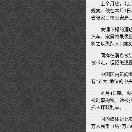
上个月底，北
规案。他在本月1日
省张家口市公安局
关键下榻的酒
汽车。家属将录像
将之以失踪人口案
同样在消息被
被带走，但拒绝透
中国国内新闻
有“老大”地位的
本月4日晚，
被刑事拘留。她被
托人谋取利益。
国内媒体对此
万人民币（约4万75