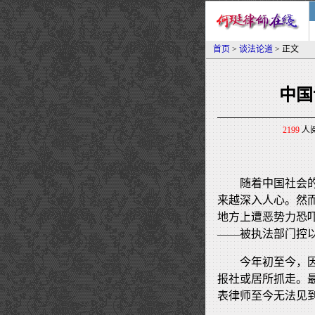
首页
>
谈法论道
> 正文
中国
2199
人阅
随着中国社会
来越深入人心。然
地方上遭恶势力恐
——被执法部门控
今年初至今，
报社或居所抓走。
表律师至今无法见