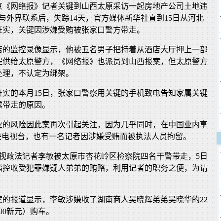
京《网络报》记者关键到山西太原采访一起房地产公司土地违
与外界联系后，失踪14天，官方媒体新华社直到15日从河北
证实，关键因涉嫌受贿被张家口警方带走。
店的监控录像显示，他被五名男子把持着从酒店大厅押上一部
提供给太原警方，《网络报》也派员到山西报案，但太原警方
处理，不认定为绑架。
证实的本月15日，张家口警察用关键的手机致电告知家属关键
露带走的原因。
业的风险因此案再次引起关注，因为几乎同时，在中国业内享
中央电视台，也有一名记者因涉嫌受贿而被执法人员拘留。
央视政法记者李敏被太原市杏花岭区检察院四名干警带走，5日
指控收受犯罪嫌疑人弟弟的贿赂，利用记者的职务之便，为请
案的报道显示，李敏涉嫌收了湖南商人吴晓辉弟弟吴晓华的22
00新元）购车。