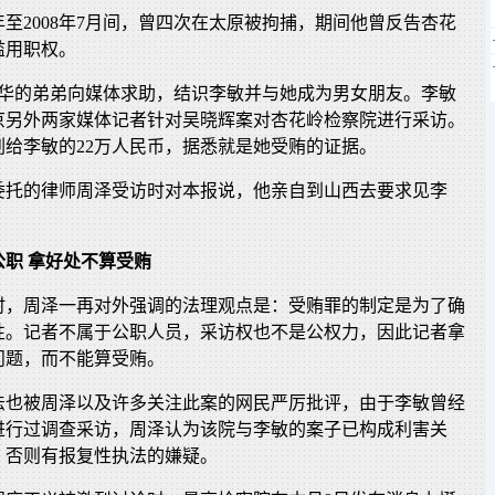
2年至2008年7月间，曾四次在太原被拘捕，期间他曾反告杏花
滥用职权。
晓华的弟弟向媒体求助，结识李敏并与她成为男女朋友。李敏
北京另外两家媒体记者针对吴晓辉案对杏花岭检察院进行采访。
刷给李敏的22万人民币，据悉就是她受贿的证据。
委托的律师周泽受访时对本报说，他亲自到山西去要求见李
职 拿好处不算受贿
时，周泽一再对外强调的法理观点是：受贿罪的制定是为了确
性。记者不属于公职人员，采访权也不是公权力，因此记者拿
问题，而不能算受贿。
法也被周泽以及许多关注此案的网民严厉批评，由于李敏曾经
进行过调查采访，周泽认为该院与李敏的案子已构成利害关
，否则有报复性执法的嫌疑。