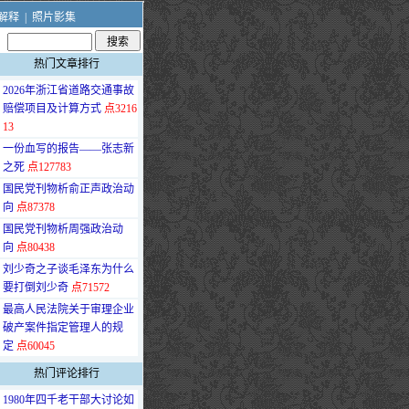
解释
|
照片影集
热门文章排行
·
2026年浙江省道路交通事故
赔偿项目及计算方式
点3216
13
·
一份血写的报告——张志新
之死
点127783
·
国民党刊物析俞正声政治动
向
点87378
·
国民党刊物析周强政治动
向
点80438
·
刘少奇之子谈毛泽东为什么
要打倒刘少奇
点71572
·
最高人民法院关于审理企业
破产案件指定管理人的规
定
点60045
热门评论排行
·
1980年四千老干部大讨论如