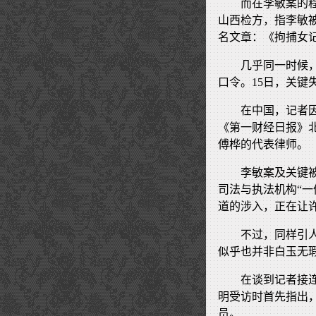
而在李敏案的
山西检方，指李敏
名文章：《拘捕女
几乎同一时候
口令。15日，关键
在中国，记者
《第一财经日报》
傅桦的代表律师。
李敏案及关键
司法与执法机构“
道的涉入，正在让
不过，同样引
似乎也并非白玉无
在谈到记者接
明受访时首先指出
员。