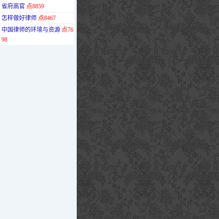
省府高官
点8859
·
怎样做好律师
点8467
·
中国律师的环境与资源
点76
98