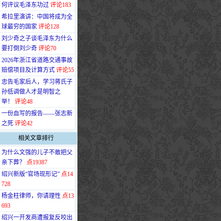
何评议毛泽东功过
评论183
·
希拉里演讲：中国将成为全
球最穷的国家
评论128
·
刘少奇之子谈毛泽东为什么
要打倒刘少奇
评论70
·
2026年浙江省道路交通事故
赔偿项目及计算方式
评论55
·
忠告毛家后人，学习蒋氏子
孙低调做人才是明智之
举！
评论48
·
一份血写的报告——张志新
之死
评论42
相关文章排行
·
为什么文强的儿子不敢把父
亲下葬？
点19387
·
绍兴新版“官场现形记”
点14
728
·
杨金柱律师，你请理性
点13
693
·
绍兴一开发商遭报复反咬出