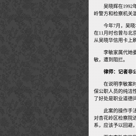
吴晓辉在199
岭警方和检察机关
今年7月，吴
在11月时也曾与
从吴晓华信用卡上
李敏家属代她
敏，遭到阻拦。
律师：记者非公
在说明李敏案
保公职人员的纯洁
了好处是职业道德
此案的操作手
对杏花岭区检察院
系，应该予以回避