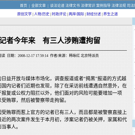
首页
|
全部文章
|
谈法论道
法律文书
法律常识
案例指导
法律法规
司法
原创文学
|
人物/历史
|
时政评论
|
两岸/国际
|
财经分述
|
养生之道
记者今年来 有三人涉贿遭拘留
读 日期：2008-12-17 17:59:14 作者/来源：韩咏红 北京特派员
的日益开放与媒体市场化，调查报道或者“揭黑”报道的方式越
而国内记者们近期也发现，除了在采访前线遭遇自然意外，在
吓报复或公权力阻拦以外，他们面对的风险可能要增加一项
以受贿罪，然后被警察带走拘留。
因受贿罪而惹上官方的记者已有三人，而且都是被警察直接上
最近的两次案件发生于本月初，涉案记者仍被关押，家属和代
到当事人。