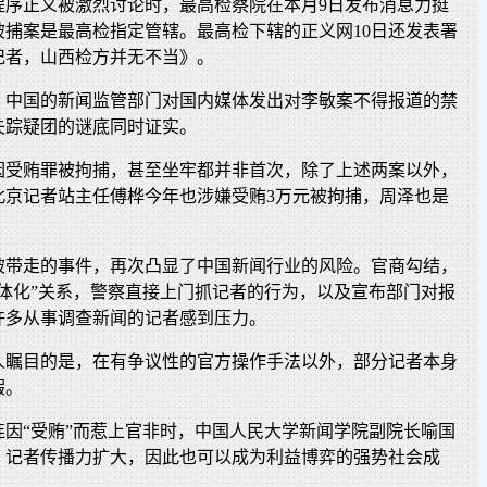
程序正义被激烈讨论时，最高检察院在本月9日发布消息力挺
被捕案是最高检指定管辖。最高检下辖的正义网10日还发表署
记者，山西检方并无不当》。
，中国的新闻监管部门对国内媒体发出对李敏案不得报道的禁
失踪疑团的谜底同时证实。
因受贿罪被拘捕，甚至坐牢都并非首次，除了上述两案以外，
北京记者站主任傅桦今年也涉嫌受贿3万元被拘捕，周泽也是
被带走的事件，再次凸显了中国新闻行业的风险。官商勾结，
一体化”关系，警察直接上门抓记者的行为，以及宣布部门对报
许多从事调查新闻的记者感到压力。
人瞩目的是，在有争议性的官方操作手法以外，部分记者本身
瑕。
连因“受贿”而惹上官非时，中国人民大学新闻学院副院长喻国
，记者传播力扩大，因此也可以成为利益博弈的强势社会成