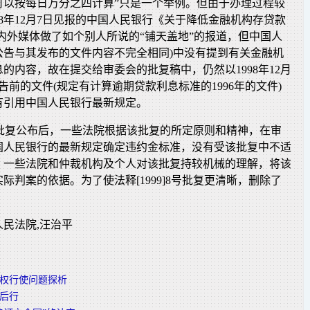
可以按每日万分之四计算”只是一个举例。但由于办理过程较
98年12月7日见报的中国人民银行《关于降低金融机构存贷款
内外媒体做了如个别人所说的“铺天盖地”的报道，但中国人
公告与其发布的文件内容不完全相同)中没有提到有关金融机
的内容，故在提交给审委会的批复稿中，仍然以1998年12月
告前的文件(规定有计算逾期贷款利息标准的1996年的文件)
有引用中国人民银行最新规定。
]8号批复公布后，一些法院根据该批复的所定原则和精神，在审
国人民银行的最新规定确定违约金标准，没有受该批复中不适
，一些法院和仲裁机构及个人对该批复持较机械的理解，将该
际判案的依据。为了使法释[1999]8号批复更清晰，删除了
民法院,汪治平
权行使问题探析
后行