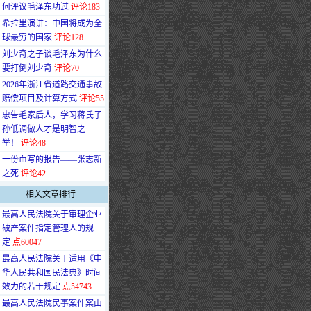
何评议毛泽东功过
评论183
·
希拉里演讲：中国将成为全
球最穷的国家
评论128
·
刘少奇之子谈毛泽东为什么
要打倒刘少奇
评论70
·
2026年浙江省道路交通事故
赔偿项目及计算方式
评论55
·
忠告毛家后人，学习蒋氏子
孙低调做人才是明智之
举！
评论48
·
一份血写的报告——张志新
之死
评论42
相关文章排行
·
最高人民法院关于审理企业
破产案件指定管理人的规
定
点60047
·
最高人民法院关于适用《中
华人民共和国民法典》时间
效力的若干规定
点54743
·
最高人民法院民事案件案由