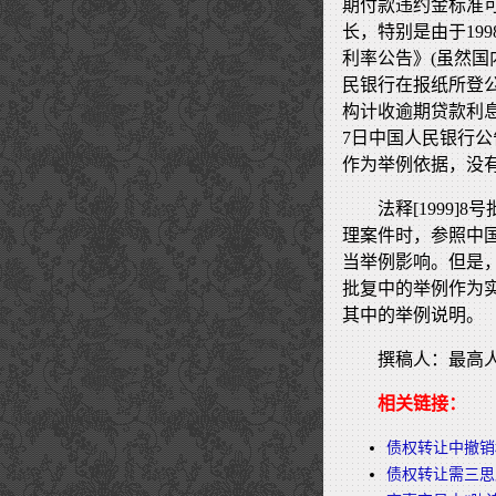
期付款违约金标准
长，特别是由于19
利率公告》(虽然国
民银行在报纸所登
构计收逾期贷款利息
7日中国人民银行公
作为举例依据，没
法释[1999
理案件时，参照中
当举例影响。但是
批复中的举例作为实
其中的举例说明。
撰稿人：最高人
相关链接：
债权转让中撤销
债权转让需三思