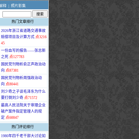
解释
|
照片影集
热门文章排行
·
2026年浙江省道路交通事故
赔偿项目及计算方式
点3216
45
·
一份血写的报告——张志新
之死
点127783
·
国民党刊物析俞正声政治动
向
点87381
·
国民党刊物析周强政治动
向
点80441
·
刘少奇之子谈毛泽东为什么
要打倒刘少奇
点71572
·
最高人民法院关于审理企业
破产案件指定管理人的规
定
点60047
热门评论排行
·
1980年四千老干部大讨论如