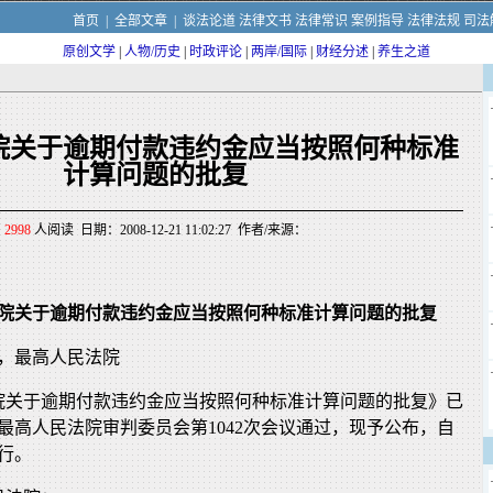
首页
|
全部文章
|
谈法论道
法律文书
法律常识
案例指导
法律法规
司法
原创文学
|
人物/历史
|
时政评论
|
两岸/国际
|
财经分述
|
养生之道
院关于逾期付款违约金应当按照何种标准
计算问题的批复
2998
人阅读 日期：2008-12-21 11:02:27 作者/来源：
院关于逾期付款违约金应当按照何种标准计算问题的批复
1日，最高人民法院
院关于逾期付款违约金应当按照何种标准计算问题的批复》已
日由最高人民法院审判委员会第1042次会议通过，现予公布，自
施行。