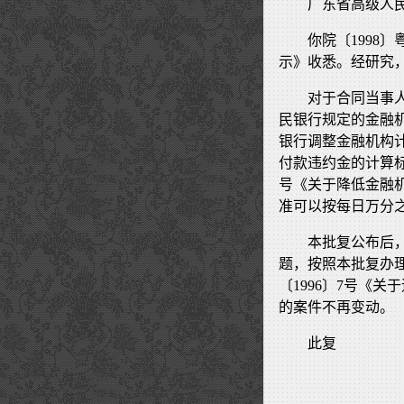
广东省高级人
你院〔1998
示》收悉。经研究
对于合同当事
民银行规定的金融
银行调整金融机构
付款违约金的计算标准
号《关于降低金融
准可以按每日万分
本批复公布后
题，按照本批复办理
〔1996〕7号《
的案件不再变动。
此复