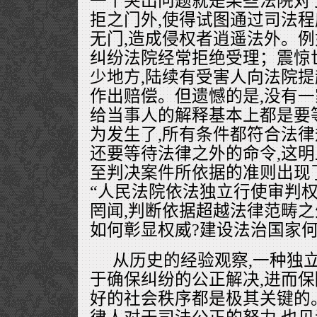
一个突出问题就是某些法院对
拒之门外,使得试图通过司法
无门,造成侵权者逍遥法外。例
纠纷法院经常拒绝受理；震惊
少地方,陆续有受害人向法院提
作出赔偿。但遗憾的是,没有一
给当事人的解释基本上都是要
为发生了,所有条件都符合法律
还要等待法律之外的命令,这
至判决案件所依据的准则出现
“人民法院依法独立行使审判权
罔闻,判断依据超越法律范畴之
如何彰显权威?建设法治国家何
从历史的经验观察,一种独
于确保纠纷的公正解决,进而
好的社会秩序都是极其关键的。