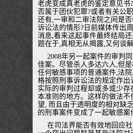
老虎变成真老虎的鉴定意见书?
否属于团伙犯罪?或者有关公职
还有,一审和二审法院之间是否
诉讼法的情形?日前媒体传出
消息,看来这起事件最终结局
题在于,真相无从揭露,又何谈
2008年另一起案件的审判
佳案。尽管杀人多达六人,但
任何敏感事项的普通案件,法
格按照刑事诉讼法的规定作出
实际的审判过程却或多或少存
本准则的地方。这样的做法不
望, 而且由于透明度的相对缺
的刑事案件变成了一起敏感案
在司法界能否有效地回应社