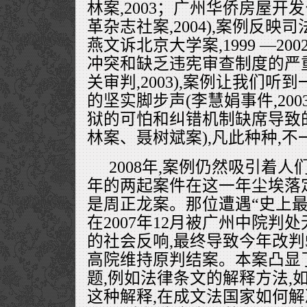
林案,2003；广州华侨房屋
革杂志社案,2004),案例反映
燕文诉北京大学案,1999 —20
冲突和缺乏违宪审查制度的严
关审判,2003),案例让我们
的坚实脚步声(李慧娟事件,200
狱的可怕和纠错机制缺席导致
林案、聂树斌案),凡此种种,不
2008年,案例仍然吸引着
年的两起案件在这一年尘埃落定
是周正龙案。那位遭遇“史上最
在2007年12月被广州中院判
的社会反响,最终导致今年改判
高院维持原判结案。本案凸显
题,例如法律条文的解释方法,
这种解释,在成文法国家如何解