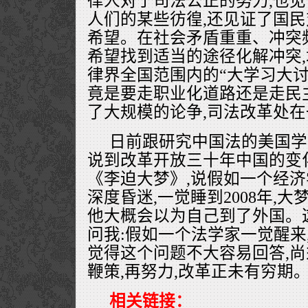
律人对于司法公正的努力,也
人们的某些彷徨,还见证了国
希望。在社会矛盾重重、冲突
希望找到适当的途径化解冲突
律界全国范围内的“大学习大讨
竟是要走职业化道路还是走民
了大规模的论争,司法改革处
日前跟研究中国法的美国学者 Do
说到改革开放三十年中国的变
《李迫大梦》,说假如一个经济
深度昏迷,一觉睡到2008年,大
他大概会以为自己到了外国。
问我:假如一个法学家一觉醒来
觉得这个问题不大容易回答,
鞭策,再努力,改革正未有穷期
相关链接：