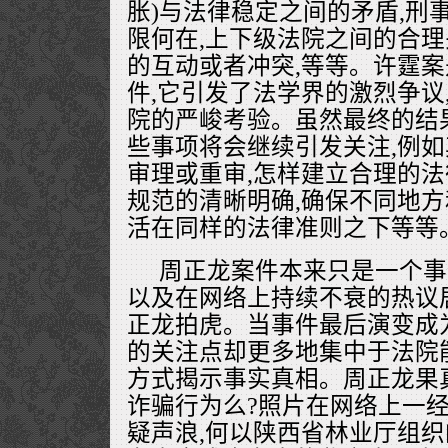
胀)与法律稳定之间的矛盾,刑
限何在,上下级法院之间的合理
的互动或者冲突,等等。许霆
件,它引发了法学界的激烈争议
院的严峻考验。虽然最终的结
些事项将会继续引发关注,例
审理或重审,怎样建立合理的
规范的清晰明确,确保不同地
活在同样的法律准则之下等等
周正龙案件本来只是一个事
以及在网络上持续不衰的热议
正龙拍虎。当事件最后演变成
的关注点却更多地集中于法院
方式揭示事实真相。周正龙果
诈骗行为么?照片在网络上一经
疑声浪,何以陕西省林业厅组