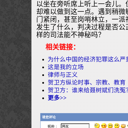
以坐在旁听席上听上一会儿。
却难以做到这一点。遇到稍微
门紧闭，甚至岗哨林立，一派
发生了什么，判决过程是否公
样的司法能不神秘吗？
相关链接：
为什么中国的经济犯罪这么严
这是我的立场
律师与正义
贺卫方纵论时事、宗教、教育
贺卫方：谁来给聂树斌们洗冤
更多>>