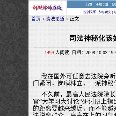
首页
|
全部文章
|
谈
原创文学
|
人物/历史
|
首页
>
谈法论道
> 正文
司法神秘化该
1499
人阅读 日期：2008-10-03 1
我在国外可任意去法院旁听
门紧闭，岗哨林立，一派神秘
不久前，最高人民法院院长
官“大学习大讨论”研讨班上指
的距离要越来越近，而不能越
法脱离群众、高高在上的习气