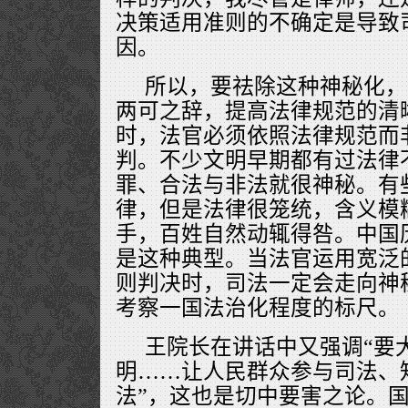
决策适用准则的不确定是导致
因。
所以，要祛除这种神秘化，
两可之辞，提高法律规范的清
时，法官必须依照法律规范而
判。不少文明早期都有过法律
罪、合法与非法就很神秘。有
律，但是法律很笼统，含义模
手，百姓自然动辄得咎。中国历
是这种典型。当法官运用宽泛
则判决时，司法一定会走向神
考察一国法治化程度的标尺。
王院长在讲话中又强调“要
明……让人民群众参与司法、
法”，这也是切中要害之论。