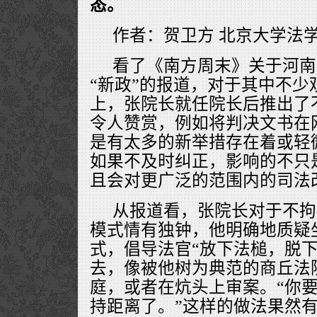
态。
作者：贺卫方 北京大学法
看了《南方周末》关于河南
“新政”的报道，对于其中不少
上，张院长就任院长后推出了
令人赞赏，例如将判决文书在
是有太多的新举措存在着或轻
如果不及时纠正，影响的不只
且会对更广泛的范围内的司法
从报道看，张院长对于不拘
模式情有独钟，他明确地质疑
式，倡导法官“放下法槌，脱下
去，像被他树为典范的商丘法
庭，或者在炕头上审案。“你
持距离了。”这样的做法果然