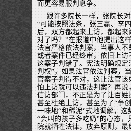
而更容易服判息争。
跟许多院长一样，张院长对
“可能按照法条，张三赢、李
后，双方都起来上访，都起来
对了吗？”在报道中他提出这
法官严格依法判案，当事人不
或者案件已经终审，依旧上访
这案子判错了。宪法明确规定
判权”，如果法官依法判案，
官案子判得不对，这让法官该
怕上访就可以违法判案？再说
信访部门，不正是为了让百姓
甚至杜绝上访，甚至为了“争创
一味地“和稀泥”式地调解，这
“会叫的孩子多吃奶”的心态，
院就牺牲法律，放弃原则，最