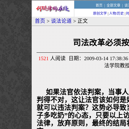
首页
|
全部文章
|
谈
原创文学
|
人物/历史
|
首页
>
谈法论道
> 正文
司法改革必须
1521
人阅读 日期：2009-03-14 17:3
法学院教
如果法官依法判案，当事人
判得不对，这让法官该如何是
就可以违法判案？这势必导致
子多吃奶”的心态，只要以上
法律，放弃原则，最终的结局