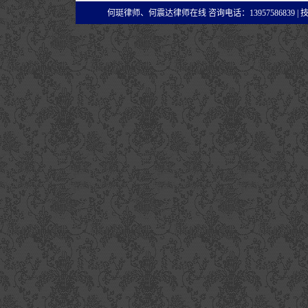
何珽律师、何震达律师在线 咨询电话：13957586839 |