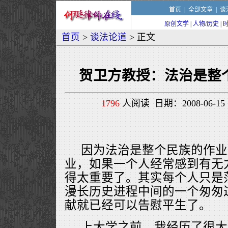
首页
|
全部文章
|
谈
原创文学
|
人物/历史
|
首页
>
谈法论道
> 正文
贺卫方教授：法治是整
1796
人阅读 日期：2008-06-15 
因为法治是整个民族的作业
业，如果一个人经常感到有无
得太重要了。其实每个人只是
漫长历史进程中间的一个匆匆
献就已经可以告慰平生了。
上大学之前，我经历了很大