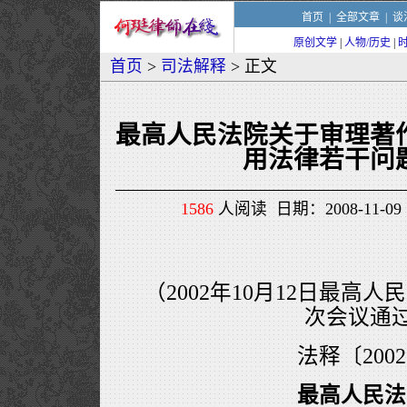
首页
|
全部文章
|
谈
原创文学
|
人物/历史
|
首页
>
司法解释
> 正文
最高人民法院关于审理著
用法律若干问
1586
人阅读 日期：2008-11-09 
（2002年10月12日最高人
次会议通
法释〔200
最高人民法