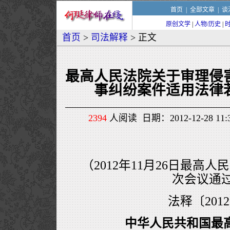
首页
|
全部文章
|
谈
原创文学
|
人物/历史
|
首页
>
司法解释
> 正文
最高人民法院关于审理侵
事纠纷案件适用法律
2394
人阅读 日期：2012-12-28 1
（2012年11月26日最高人
次会议通
法释〔201
中华人民共和国最