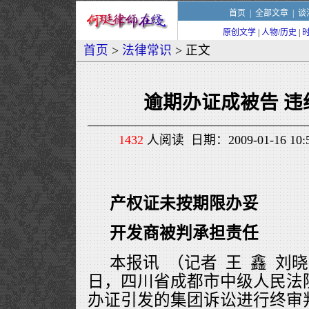
首页
|
全部文章
|
谈
原创文学
|
人物/历史
|
首页
>
法律常识
> 正文
逾期办证成被告 违
1432
人阅读 日期：2009-01-16 1
产权证未按期限办妥
开发商被判承担责任
本报讯 （记者 王 鑫 刘
日，四川省成都市中级人民法
办证引发的集团诉讼进行终审