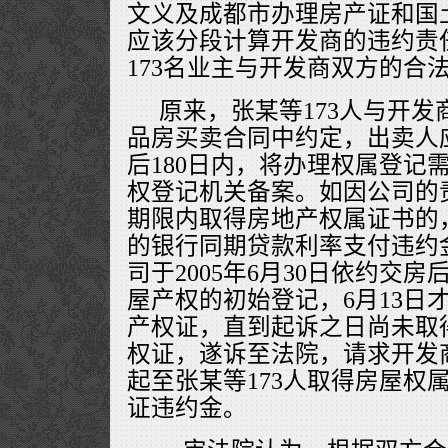
文义及成都市办理房产证和国
应该分段计算开发商的违约责
173名业主与开发商双方的合
原来，张某等173人与开
品房买卖合同中约定，出卖人
后180日内，将办理权属登记
权登记机关备案。如因公司的
期限内取得房地产权属证书的
的银行同期贷款利率支付违约金
司于2005年6月30日依约交
屋产权的初始登记，6月13日
产权证，直到起诉之日尚未取
权证，遂诉至法院，请求开发商支
起至张某等173人取得房屋权
证违约金。