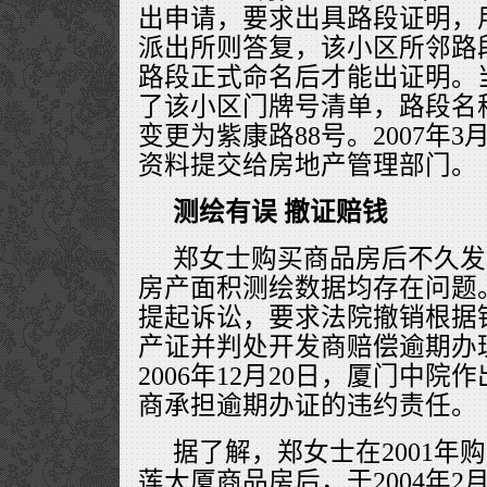
出申请，要求出具路段证明，
派出所则答复，该小区所邻路
路段正式命名后才能出证明。
了该小区门牌号清单，路段名
变更为紫康路88号。2007年
资料提交给房地产管理部门。
测绘有误 撤证赔钱
郑女士购买商品房后不久发
房产面积测绘数据均存在问题
提起诉讼，要求法院撤销根据
产证并判处开发商赔偿逾期办
2006年12月20日，厦门中
商承担逾期办证的违约责任。
据了解，郑女士在2001年
莲大厦商品房后，于2004年2