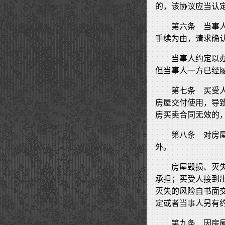
的，该协议应当认
第六条 当事
手续为由，请求确
当事人约定以
但当事人一方已经
第七条 买受
房屋交付使用，导
房买卖合同无效的
第八条 对房
外。
房屋毁损、灭
承担；买受人接到
灭失的风险自书面
定或者当事人另有
第九条 因房