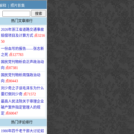
解释
|
照片影集
热门文章排行
·
2026年浙江省道路交通事故
赔偿项目及计算方式
点3216
50
·
一份血写的报告——张志新
之死
点127783
·
国民党刊物析俞正声政治动
向
点87381
·
国民党刊物析周强政治动
向
点80443
·
刘少奇之子谈毛泽东为什么
要打倒刘少奇
点71572
·
最高人民法院关于审理企业
破产案件指定管理人的规
定
点60047
热门评论排行
·
1980年四千老干部大讨论如