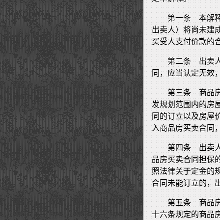
第一条 本解
出卖人）将尚未建
买受人支付价款的
第二条 出卖
同，应当认定无效
第三条 商品
发规划范围内的房
同的订立以及房屋
入商品房买卖合同
第四条 出卖
品房买卖合同担保
照法律关于定金的
合同未能订立的，
第五条 商品
十六条规定的商品