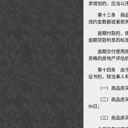
求增加的，应当以
第十三条 商
违约金数额或者损
逾期付款的，
逾期贷款利息的标
逾期交付使用
资格的房地产评估
第十四条 由
证书的，除当事人
（一）商品房
（二）商品房
90日；
（三）商品房