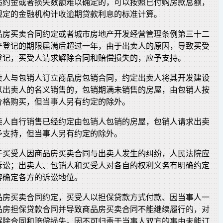
违约金或者损失数额难以确定的，可以按照已付购房款总额，
规定的金融机构计收逾期贷款利息的标准计算。
品房买卖合同约定或者城市房地产开发经营管理条例第三十二
产登记的期限届满后超过一年，由于出卖人的原因，导致买受
登记，买受人请求解除合同和赔偿损失的，应予支持。
卖人与包销人订立商品房包销合同，约定出卖人将其开发建设
以出卖人的名义销售的，包销期满未销售的房屋，由包销人按
价格购买，但当事人另有约定的除外。
卖人自行销售已经约定由包销人包销的房屋，包销人请求出卖
予支持，但当事人另有约定的除外。
于买受人因商品房买卖合同与出卖人发生的纠纷，人民法院应
诉讼；出卖人、包销人和买受人对各自的权利义务有明确约定
容确定各方的诉讼地位。
品房买卖合同约定，买受人以担保贷款方式付款、因当事人一
品房担保贷款合同并导致商品房买卖合同不能继续履行的，对
解除合同和赔偿损失。因不可归责于当事人双方的事由未能订