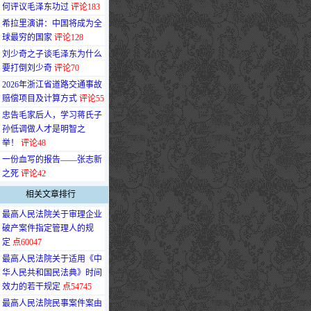
何评议毛泽东功过
评论183
·
希拉里演讲：中国将成为全
球最穷的国家
评论128
·
刘少奇之子谈毛泽东为什么
要打倒刘少奇
评论70
·
2026年浙江省道路交通事故
赔偿项目及计算方式
评论55
·
忠告毛家后人，学习蒋氏子
孙低调做人才是明智之
举！
评论48
·
一份血写的报告——张志新
之死
评论42
相关文章排行
·
最高人民法院关于审理企业
破产案件指定管理人的规
定
点60047
·
最高人民法院关于适用《中
华人民共和国民法典》时间
效力的若干规定
点54745
·
最高人民法院民事案件案由