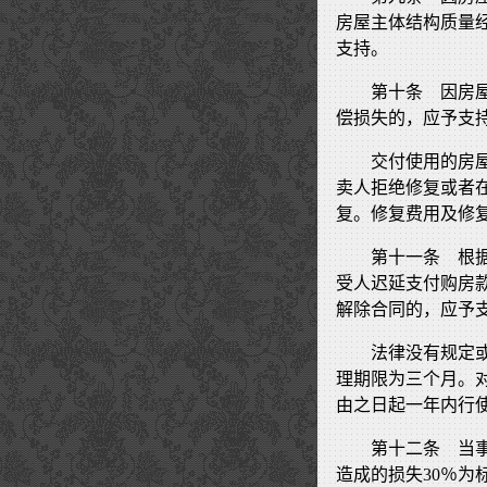
房屋主体结构质量
支持。
第十条 因房
偿损失的，应予支
交付使用的房
卖人拒绝修复或者
复。修复费用及修
第十一条 根
受人迟延支付购房
解除合同的，应予
法律没有规定
理期限为三个月。
由之日起一年内行
第十二条 当
造成的损失30％