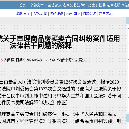
首页
|
全部文章
|
谈法论道
法律文书
法律常识
案例指导
法律法规
司法
原创文学
|
人物/历史
|
时政评论
|
两岸/国际
|
财经分述
|
养生之道
院关于审理商品房买卖合同纠纷案件适用
法律若干问题的解释
95
人阅读 日期：2021-05-24 15:22:41 作者/来源：最高法
24日由最高人民法院审判委员会第1267次会议通过，根据2020
人民法院审判委员会第1823次会议通过的《最高人民法院关于修
关于在民事审判工作中适用《中华人民共和国工会法》若干问
七件民事类司法解释的决定》修正）
审理商品房买卖合同纠纷案件，根据《中华人民共和国民法
和国城市房地产管理法》等相关法律，结合民事审判实践，制