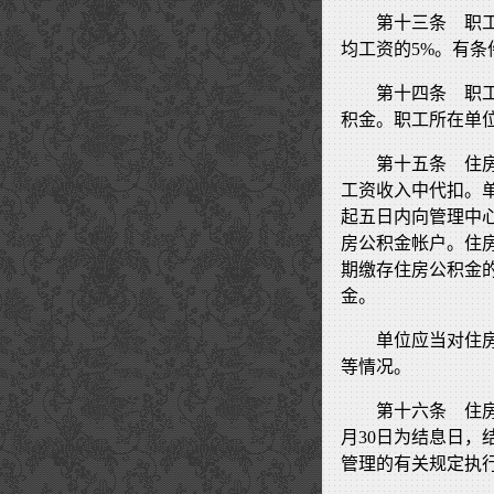
第十三条 职
均工资的5%。有
第十四条 职
积金。职工所在单
第十五条 住
工资收入中代扣。
起五日内向管理中
房公积金帐户。住
期缴存住房公积金
金。
单位应当对住
等情况。
第十六条 住
月30日为结息日
管理的有关规定执