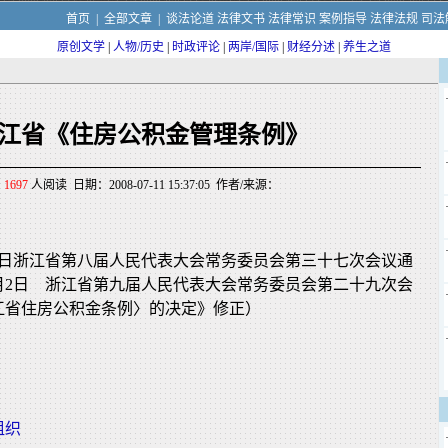
首页
|
全部文章
|
谈法论道
法律文书
法律常识
案例指导
法律法规
司法
原创文学
|
人物/历史
|
时政评论
|
两岸/国际
|
财经分述
|
养生之道
江省《住房公积金管理条例》
1697
人阅读 日期：2008-07-11 15:37:05 作者/来源：
月28日浙江省第八届人民代表大会常务委员会第三十七次会议通
11月2日 浙江省第九届人民代表大会常务委员会第二十九次会
江省住房公积金条例〉的决定》修正）
组织