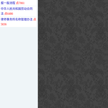
报一般流程
点7061
·
中华人民共和国劳动合同
法
点6486
·
律师事务所名称管理办法
点
5836