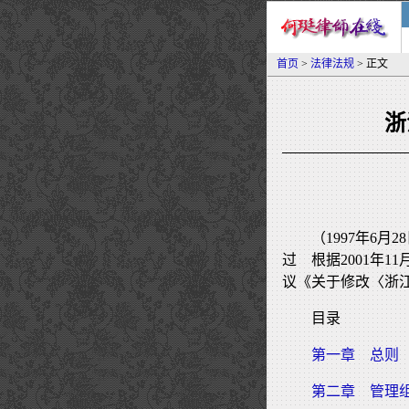
首页
>
法律法规
> 正文
浙
（1997年6
过 根据2001年
议《关于修改〈浙
目录
第一章 总则
第二章 管理