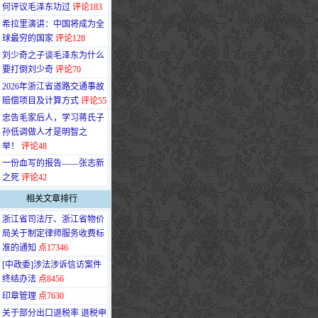
何评议毛泽东功过
评论183
·
希拉里演讲：中国将成为全
球最穷的国家
评论128
·
刘少奇之子谈毛泽东为什么
要打倒刘少奇
评论70
·
2026年浙江省道路交通事故
赔偿项目及计算方式
评论55
·
忠告毛家后人，学习蒋氏子
孙低调做人才是明智之
举！
评论48
·
一份血写的报告——张志新
之死
评论42
相关文章排行
·
浙江省司法厅、浙江省物价
局关于制定律师服务收费标
准的通知
点17346
·
[中政委]涉法涉诉信访案件
终结办法
点8456
·
印章管理
点7630
·
关于部分出口退税率 退税申