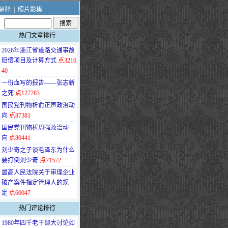
解释
|
照片影集
热门文章排行
·
2026年浙江省道路交通事故
赔偿项目及计算方式
点3216
40
·
一份血写的报告——张志新
之死
点127783
·
国民党刊物析俞正声政治动
向
点87381
·
国民党刊物析周强政治动
向
点80441
·
刘少奇之子谈毛泽东为什么
要打倒刘少奇
点71572
·
最高人民法院关于审理企业
破产案件指定管理人的规
定
点60047
热门评论排行
·
1980年四千老干部大讨论如