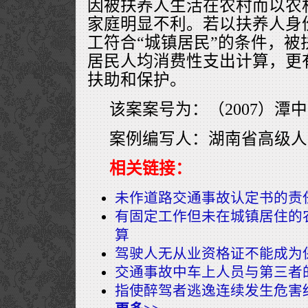
因被扶养人生活在农村而以农
家庭明显不利。若以扶养人身
工符合“城镇居民”的条件，被
居民人均消费性支出计算，更
扶助和保护。
该案案号为：（2007）潭中
案例编写人：湖南省高级人
相关链接：
未作道路交通事故认定书的责
有固定工作但未在城镇居住的
算
驾驶人无从业资格证不能成为
交通事故中车上人员与第三者
指使醉驾者逃逸连续发生危害