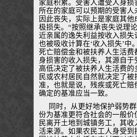
家庭积累。受害人遭受人身损
所在的家庭可以预期的受害人
因此丧失，实际上是家庭其他
极损失。“按照继承丧失说理
近亲属的逸失利益按收入损失
也被吸收计算在‘收入损失’中
死亡赔偿金和被扶养人生活费
身损害的收入损失，其源自于
高低决定了被扶养人生活费的
民或农村居民自然就决定了被
准，也就是说，残疾或死亡赔
确定的基准应当一致。
同时，从更好地保护弱势群
份为基准更符合社会的一般价
民离开土地到城镇务工，其收
活来源。如果农民工人身受到