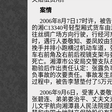
案情
2006年8月7日17时许，
的湘C13340号轻型厢式货车
往丝绸广场方向行驶，行经河
时，遇行人娄敬知、娄凤姣由
挽手并排小跑横过机动车道，
车右前角及右前后视镜支架与
死亡。湘潭市公安局交警支队
勘验后作出责任认定：张露负
负事故的次要责任。事故发生
过程中，被告李慧垫付了5万
2006年9月6日，受害人
张碧连、弟弟娄治平、丈夫文
儿文宇航向湘潭县人民法院提