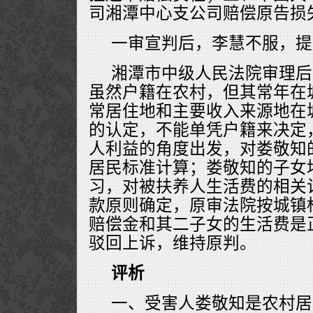
司湘潭中心支公司赔偿原告损失4
一审宣判后，李慧不服，提
湘潭市中级人民法院审理后
虽然户籍在农村，但其常年在
常居住地和主要收入来源地在
的认定，不能单凭户籍来决定
人利益的角度出发，对娄敬知
居民标准计算；娄敬知的子女
习，对被扶养人生活费的相关
款原则确定，原审法院按城镇
赔偿金和其二子女的生活费是
驳回上诉，维持原判。
评析
一、受害人娄敬知是农村居