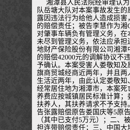
湘潭县人民法院经审理认为
队岳塘大队对本案事故发生的
露因违法行为给他人造成损害，
的赔偿责任；被告李慧作为湘C1
对肇事车辆负有管理义务，在
未尽到管理义务，依法应承担
地财产保险股份有限公司湘潭
的赔偿42000元的调解协议
予确认。本案受害人娄敬知及
旗商贸城经商近两年，并且两
生活近两年，由此认定娄敬知
经常居住地为湘潭市，本案死
养费应按城镇居民标准计算；
扶养人，其扶养请求不予支持
告张露赔偿原告娄国庆等5原告各项
（其中已支付5万元）；二、
担连带赔偿责任；三、中国大