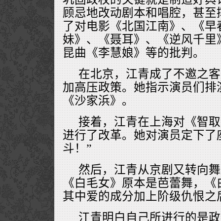
顾忌地改动剧本和唱腔，甚至
了对电影《北国江南》、《早
妹》、《聂耳》、《逆风千里
昆曲《李慧娘》等的批判。
在北京，江青成了不邀之客
加高压政策。她指示演员们排
《沙家浜》。
接着，江青在上海对《智取
进行了改革。她对演员定下了座
斗！”
然后，江青从京剧又转向舞
《白毛女》原本是芭蕾舞，《
其中爱的成分加上阶级仇恨之
江青明白自己所进行的是政