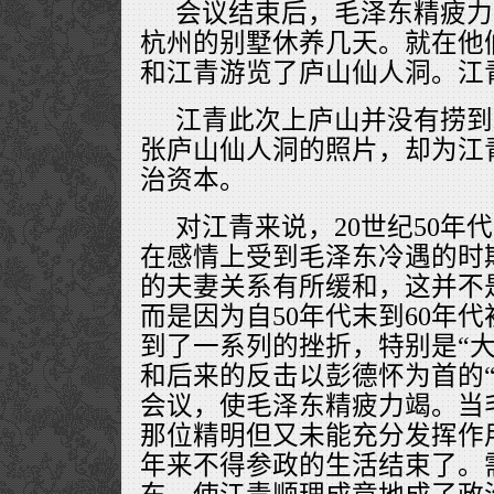
会议结束后，毛泽东精疲力
杭州的别墅休养几天。就在他
和江青游览了庐山仙人洞。江
江青此次上庐山并没有捞到
张庐山仙人洞的照片，却为江
治资本。
对江青来说，20世纪50年
在感情上受到毛泽东冷遇的时
的夫妻关系有所缓和，这并不
而是因为自50年代末到60年
到了一系列的挫折，特别是“大
和后来的反击以彭德怀为首的“
会议，使毛泽东精疲力竭。当
那位精明但又未能充分发挥作
年来不得参政的生活结束了。