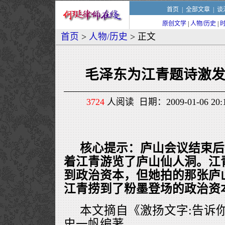
首页
|
全部文章
|
谈
原创文学
|
人物/历史
|
首页
>
人物/历史
> 正文
毛泽东为江青题诗激
3724
人阅读 日期：2009-01-06 2
核心提示：庐山会议结束后
着江青游览了庐山仙人洞。江
到政治资本，但她拍的那张庐
江青捞到了粉墨登场的政治资
本文摘自《激扬文字:告诉
史一帆编著