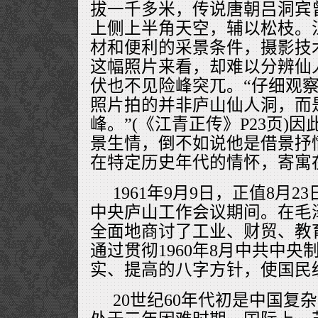
拔一千多米，传说唐朝吕洞宾
上侧上半角天空，辅以松枝。
材和便利的采景条件，摄影技
这幅照片来看，却难以分辨仙
伏也不见险峰突兀。“仔细观
照片拍的并非庐山仙人洞，而
峰。”(《江青正传》P23页)
景生情，倒不如说他是借景抒
在特定历史年代的情怀，寄寓
1961年9月9日，正值8月2
中央庐山工作会议期间。在毛
全面地商讨了工业、财贸、教
通过贯彻1960年8月中共中
实、提高的八字方针，使国民
20世纪60年代初是中国复