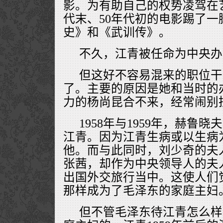
影。为有助自己的权势凌驾在
代末、50年代初的电影踢了
史》和《武训传》。
不久，江青被任命为中央办
但这好不容易混来的职位干
了。主要的原因是她和当时的
力的杨尚昆合不来，经常闹别
1958年与1959年，赫鲁
江青。因为江青生病或以生病
他。而与此同时，刘少奇的夫
张茜，却作为中央领导人的夫
出国外交旅行当中。这使人们
那样成为了毛泽东的家庭主妇
但不管毛泽东待江青怎么样