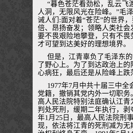
“暮色苍茫看劲松，乱云飞
人洞，无限风光在险峰。”毛
诫人们:面对着“苍茫”的世界
倍、昂扬奋发；领略人类社会
要不畏艰险地攀登，只有不畏
才可望到达美好的理想境界。
但是，江青辜负了毛泽东的
了野心上。为了到达政治上的
心病狂，最后还是从险峰上跌
1977年7月中共十届三中
党籍，撤销其党内外一切职务。1
高人民法院特别法庭确认江青
判处死刑，缓期二年执行，剥夺
年1月25日，最高人民法院刑
现，依法将江青的死刑减为无