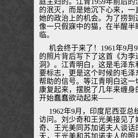
庭主妇的。江青1959年前后
的泯灭，而是她沉下心来，一
她的政治上的机会。为了捞到
像一只假寐中的猫，在半醒半
临。
机会终于来了！1961年9
的照片背后写下了这首《为李
洞》。江青明白，这是毛泽东
要标志，更是这个时候的毛泽
帮助的信号。等江青明白这一
康复起来，摆脱了几年来缠身
开始蠢蠢欲动起来——
1962年9月，印度尼西亚
访问。刘少奇和王光美接见了她
奇、王光美同苏加诺夫人谈话
天，王光美和苏加诺夫人的照