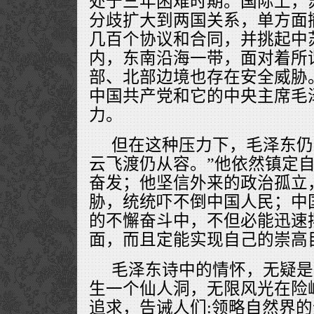
处于三年困难时期。国际上，
分歧扩大到两国关系，单方面
几百个协议和合同，并挑起中
内，东南沿海一带，面对着所谓
部、北部边境也存在安全威胁
中国共产党和它的中央主席毛
力。
但在这种压力下，毛泽东仍
云飞渡仍从容。”他依然镇定
奋发；他坚信外来的政治孤立
胁，统统吓不倒中国人民；中
的不懈奋斗中，不但必能迅速
面，而且定能实现自己的崇高
毛泽东诗中的情怀，无疑是
生一个仙人洞，无限风光在险
追求，告诫人们:领略自然界