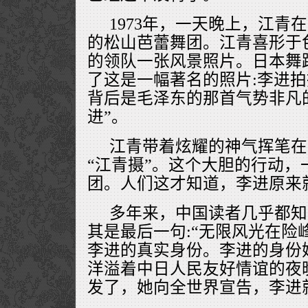
1973年，一天晚上，江青
的松山芭蕾舞团。江青喜形于
的领队一张风景照片。日本舞
了这是一幅著名的照片:李进
背后是毛泽东的那首气势非凡
进”。
江青带着炫耀的神气挥笔在
“江青摄”。这个大胆的行动，
团。人们这才知道，李进原来
多年来，中国读者几乎都知
其是最后一句:“无限风光在险
李进的真实身份。李进的身份
洋溢着中日人民友好情谊的夜
发了，她向全世界宣告，李进