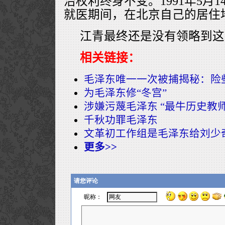
治权利终身不变。1991年5月
就医期间，在北京自己的居住
江青最终还是没有领略到这
相关链接：
毛泽东唯一一次被捕揭秘：险
为毛泽东修“冬宫”
涉嫌污蔑毛泽东 “最牛历史教
千秋功罪毛泽东
文革初工作组是毛泽东给刘少奇
更多>>