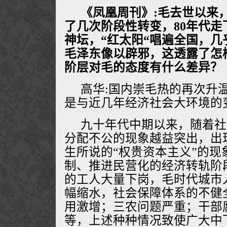
《凤凰周刊》:毛去世以来
了几次阶段性转变，80年代走
神坛，“红太阳“唱遍全国，
毛泽东像以辟邪，这透露了怎
阶层对毛的态度有什么差异？
高华:国内崇毛热的再次升
是与近几年经济社会大环境的
九十年代中期以来，随着社
分配不公的现象越益突出，出
生所说的“权贵资本主义”的现
制、推进民营化的经济转轨阶
的工人大量下岗，毛时代城市
幅缩水，社会保障体系的不健
用激增；三农问题严重；干部
等，上述种种情况致使广大中