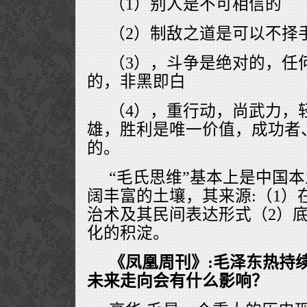
（1）别人是不可相信的
（2）制敌之道是可以不择
（3），斗争是绝对的，任
的，非黑即白
（4），重行动，尚武力，
雄，胜利是唯一价值，成功者
的。
“毛氏思维”基本上是中国
阔丰富的土壤，其来源:（1）
治术及其民间表达形式（2）
化的积淀。
《凤凰周刊》:毛泽东热持
未来走向会有什么影响？