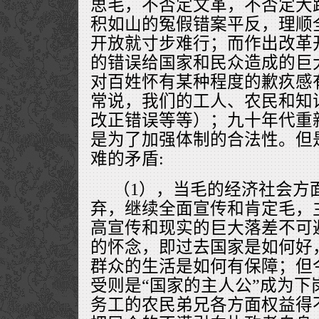
思毛，不否定文革，不否定大
积如山的冤假错案平反，理顺
开放就寸步难行；而作出改革
的错误给国家和民众造成的巨
对百姓怀有某种程度的歉疚感
常说，我们的工人、农民和知
改正错误等等）；九十年代重
是为了加强体制的合法性。但
难的矛盾:
（1），当毛的经济社会方
弃，继续全面宣传和肯定毛，
高宣传和现实的巨大落差不可
的怀念，即过去国家是如何好
群众的生活是如何有保障；但
受则是“国家的主人公”成为下
务工的农民弟兄各方面权益得