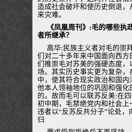
造成社会破坏和使历史倒退，
来灾难。
《凤凰周刊》:毛的哪些执
者所继承？
高华:民族主义者对毛的崇
们对二十多年来中国面向西方
们推崇毛对苏美的强硬态度，
场。其实历史事实更为复杂，
中，使其符合现实政治和国内
他本人领袖地位的巩固和强化
的。故而毛可以联苏反美:在
初中期，毛禁绝党内和社会上
违者以“反苏反共分子”论处，
归