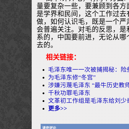
量要复杂一些，要兼顾到各方
是学界和民间，这个工作过去
做，如何认识毛，既是一个严
会普遍关注。对毛的反思，是
系的，中国要前进，无论从哪
去的。
相关链接：
毛泽东唯一一次被捕揭秘：险
为毛泽东修“冬宫”
涉嫌污蔑毛泽东 “最牛历史教
千秋功罪毛泽东
文革初工作组是毛泽东给刘少奇
更多>>