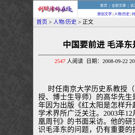
首页
|
全部文章
|
谈
原创文学
|
人物/历史
|
首页
>
人物/历史
> 正文
中国要前进 毛泽东
2547
人阅读 日期：2008-09-22 2
时任南京大学历史系教授（
授、博士生导师）的高华先生
年因为出版《红太阳是怎样升
学术界所广泛关注。2003年1
凰周刊》的书面采访。他的研
识毛泽东的问题，仍有重要的