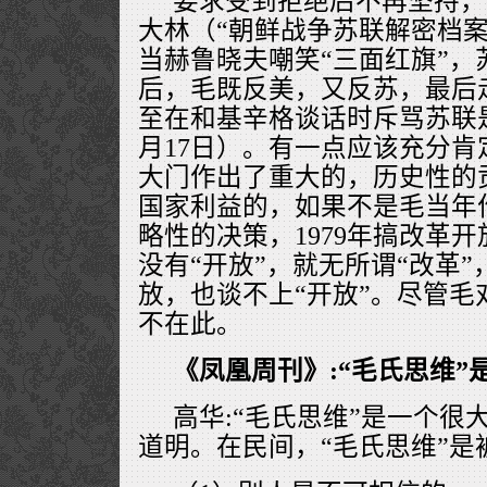
要求受到拒绝后不再坚持，
大林（“朝鲜战争苏联解密档案
当赫鲁晓夫嘲笑“三面红旗”，
后，毛既反美，又反苏，最后
至在和基辛格谈话时斥骂苏联是“
月17日）。有一点应该充分肯
大门作出了重大的，历史性的
国家利益的，如果不是毛当年
略性的决策，1979年搞改革
没有“开放”，就无所谓“改革
放，也谈不上“开放”。尽管毛
不在此。
《凤凰周刊》:“毛氏思维”
高华:“毛氏思维”是一个很
道明。在民间，“毛氏思维”是