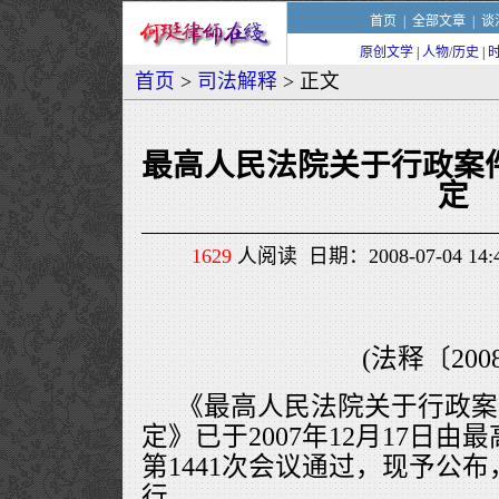
首页
|
全部文章
|
谈
原创文学
|
人物/历史
|
首页
>
司法解释
> 正文
最高人民法院关于行政案
定
1629
人阅读 日期：2008-07-04 1
(法释〔200
《最高人民法院关于行政案
定》已于2007年12月17日
第1441次会议通过，现予公布，
行。