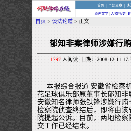
首页
|
全部文章
|
谈
原创文学
|
人物/历史
|
首页
>
谈法论道
> 正文
郁知非案律师涉嫌行
1797
人阅读 日期：2008-12-11 1
本报综合报道 安徽省检察
花足球俱乐部原董事长郁知非
安徽知名律师张铁锋涉嫌行贿
检察院侦查终结后，即将由该
院提起公诉。目前，两地检察
交工作已经结束。