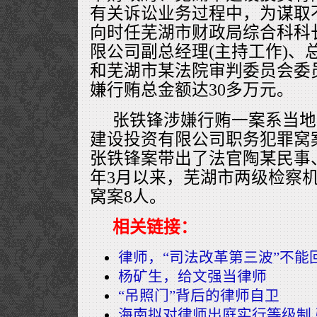
有关诉讼业务过程中，为谋取
向时任芜湖市财政局综合科科
限公司副总经理(主持工作)、
和芜湖市某法院审判委员会委
嫌行贿总金额达30多万元。
张铁锋涉嫌行贿一案系当地
建设投资有限公司职务犯罪窝
张铁锋案带出了法官陶某民事
年3月以来，芜湖市两级检察
窝案8人。
相关链接：
律师，“司法改革第三波”不能
杨矿生，给文强当律师
“吊照门”背后的律师自卫
海南拟对律师出庭实行等级制