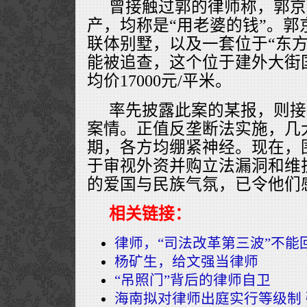
曾接触过郭的律师称，郭京
产，均称是“用老婆的钱”。郭
联体别墅，以及一套位于“东方
能被追查，这个位于建外大街
均价17000元/平米。
率先披露此案的某报，则接
案情。正值反垄断法实施，几
期，各方均绷紧神经。现在，
于审视外资并购立法漏洞和维
的爱国与民族气氛，已令他们
相关链接：
律师，“司法改革第三波”不能
杨矿生，给文强当律师
“吊照门”背后的律师自卫
海南拟对律师出庭实行等级制