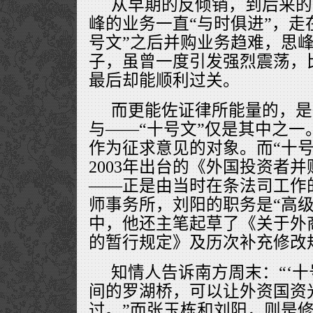
从早期的反倾销，到后来的
峰的业务一直“与时俱进”，走
号文”之后并购业务趋难，思
子，虽曾一度引发强烈震荡，
最后却能顺利过关。
而更能佐证律所能量的，是
与——“十号文”仅是其中之一
作为征求意见的对象。而“十号
2003年出台的《外国投资者
——正是由当时在条法司工作
师事务所，刘阳的职务是“高级
中，他还主笔起草了《关于外
的暂行规定》及历次补充修改
知情人告诉南方周末：“‘十
间的罗湖桥，可以让外资国资
过。”而张玉栋和刘阳，则是