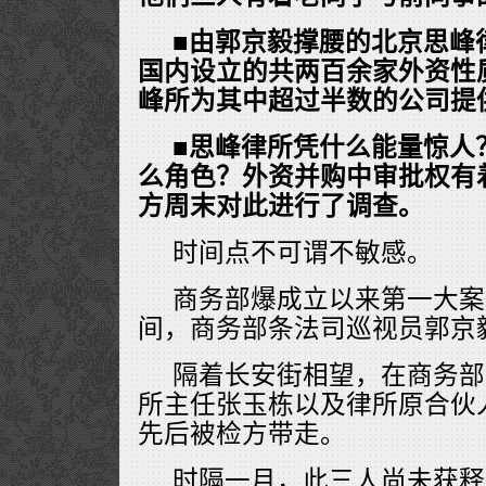
■由郭京毅撑腰的北京思峰
国内设立的共两百余家外资性
峰所为其中超过半数的公司提
■思峰律所凭什么能量惊人
么角色？外资并购中审批权有
方周末对此进行了调查。
时间点不可谓不敏感。
商务部爆成立以来第一大案
间，商务部条法司巡视员郭京毅
隔着长安街相望，在商务部
所主任张玉栋以及律所原合伙
先后被检方带走。
时隔一月，此三人尚未获释