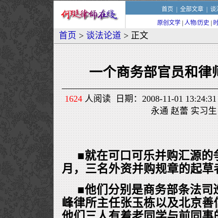
首页
|
全部文章
|
谈
原创文学
|
人物/历史
|
首页
>
谈法论道
> 正文
一个商务部官员和律
1624
人阅读 日期：2008-11-01 13:2
永通 赵蕾 实习生
■就在可口可乐并购汇源的
月，三名外资并购规章的起草
■他们分别是商务部条法司
峰律所主任张玉栋以及北京善
他们三人有着老同学与前同事