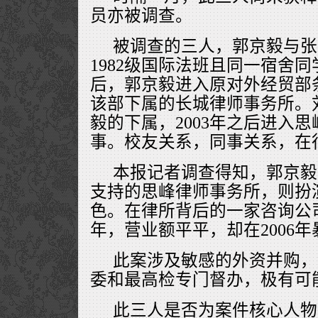
员亦被调查。
被调查的三人，郭京毅与张
1982级国际法班且同一宿舍同
后，郭京毅进入原对外经贸部
该部下属的长城律师事务所。
毅的下属，2003年之后进入
事。校友关系，同事关系，在
本报记者调查得知，郭京毅
支持的思峰律师事务所，则扮
色。在律所背后的一家咨询公司，
年，营业额平平，却在2006
此案涉及敏感的外资并购，
委和最高检专门督办，极有可
此三人是否为案件核心人物