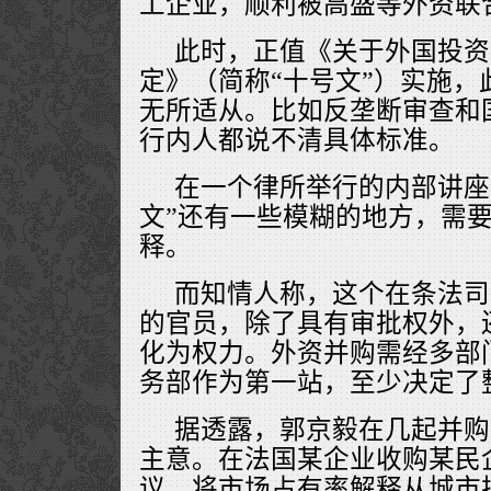
工企业，顺利被高盛等外资联
此时，正值《关于外国投资
定》（简称“十号文”）实施，
无所适从。比如反垄断审查和
行内人都说不清具体标准。
在一个律所举行的内部讲座
文”还有一些模糊的地方，需
释。
而知情人称，这个在条法司
的官员，除了具有审批权外，
化为权力。外资并购需经多部
务部作为第一站，至少决定了
据透露，郭京毅在几起并购
主意。在法国某企业收购某民
议，将市场占有率解释从城市扩