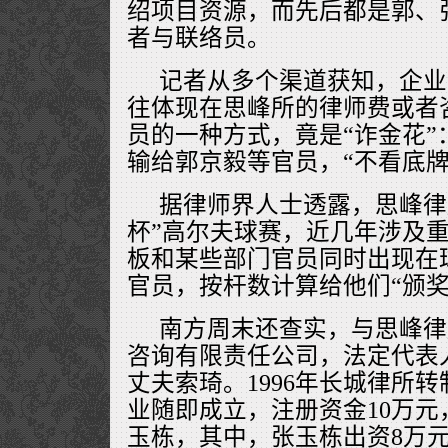
绍项目资源，而先后都是郭、
者与联络员。
记者从多个渠道获知，企业
往体现在思峰所的律师费或者
员的一种方式，竟是“诈金花”
输给郭京毅等官员，“不看底牌
据律师界人士透露，思峰律
杯”高尔夫球赛，近几年涉及
板和某些部门官员同时出现在
官员，按杆数计算给他们“颁奖
南方周末还查实，与思峰律
咨询有限责任公司，法定代表
丈夫索琦。1996年长城律所
业随即成立，注册资金10万
玉栋，其中，张玉栋出资8万