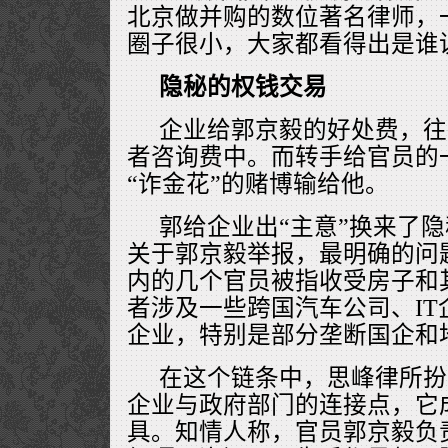
北京做并购的数位著名律师，
圈子很小，大家都看得出是谁
隐秘的权钱交易
企业给郭京毅的好处费，往
者咨询费中。而转手给官员的
“诈金花”的赌博输给他。
郭给企业出“主意”换来了
关于郭京毅举报，最明确的问
内的几个官员被指收受房子和
者涉及一些跨国汽车公司、I
企业，特别是部分垄断国企和
在这个链条中，思峰律所扮
企业与政府部门的连接点，它
具。知情人称，官员郭京毅负