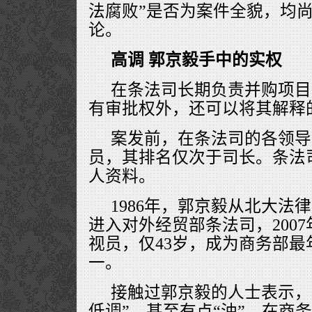
法腐败”是否为案件全貌，均
论。
高调 郭京毅手中的实权
在条法司长期负责并购项目
有审批权外，还可以将其解释
案发前，在条法司的各领导
员，其排名仅次于司长。条法
人资料。
1986年，郭京毅从北大法
进入对外经贸部条法司，200
视员，仅43岁，成为商务部
一。
接触过郭京毅的人士表示，
低调”，甚至有点“油”。在商