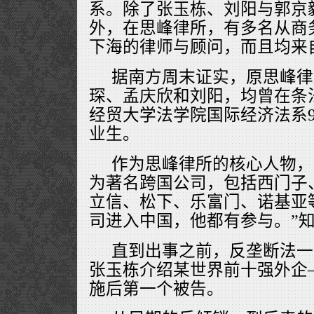
系。除了张玉栋、刘阳与郭京
外，在思峰律所，有多名从商
下海的律师与顾问，而且均来
据南方周末证实，原思峰律
琛、孟庆欣和刘阳，均曾在条
经贸大学法学院国际经济法系93
业生。
作为思峰律所的核心人物，
为著名跨国公司，包括西门子
立信、松下、乐富门、诺基亚
司进入中国，他都有参与。”
直到出事之前，反垄断法一
张玉栋介绍某世界前十强外企
施后第一个被告。