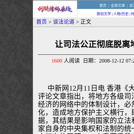
首页
|
全部文章
|
谈
原创文学
|
人物/历史
|
首页
>
谈法论道
> 正文
让司法公正彻底脱离
1600
人阅读 日期：2008-12-12 0
中新网12月11日电 香港《
评论文章指出，将地方各级司
经济的网络中的体制设计，必
化，造成地方保护主义横行，
据，其结果是影响国家的立法
家自身的中央集权和法制的统