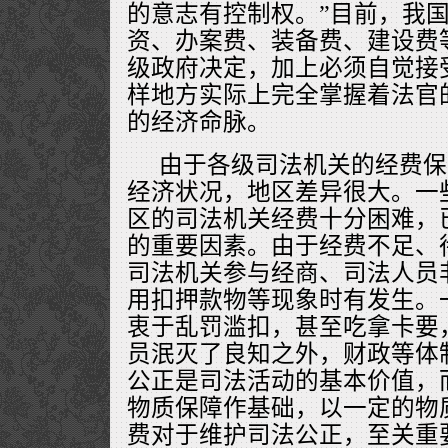
的意志有控制权。”目前，我
资、办案费、装备费、建设费
级政府决定，加上必须自觉接
样地方实际上完全掌握着法官
的经济命脉。
由于各级司法机关的经费保
经济状况，地区差异很大。一
区的司法机关经费十分困难，
的重要因素。由于经费不足、
司法机关参与经商、司法人员
用扣押款物等现象时有发生。
衷于乱罚滥扣，甚至吃拿卡要
员泯灭了良知之外，财政等体
公正是司法活动的基本价值，
物质保障作基础，以一定的物
费对于维护司法公正，至关重