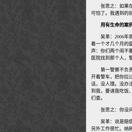
张思之：如果
可怕了。我遇到的
用有生命的案
吴革：2006
着一个才几个月的
声：你们两个闹不
医院找到那个人，
第一警察不负责
开着警车，把你拉
话，没人理。没办
到我，要请我吃饭
们查。
张思之：你没
吴革：说是赔
另外工作很忙。纳