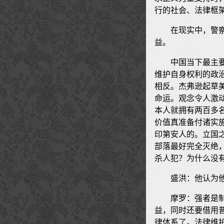
行的社会、法律框
在现实中，警
益。
中国当下最主
维护自身权利的政
相反。杰弗逊起草
命运。观念令人激
本人就拥有两百多
价值真准备付诸实
印第安人的。立国
部落最好完全灭绝
杀人犯？为什么没
盛洪：他认为
摩罗：强者是
益，同时还要借用
律体系了。法律维