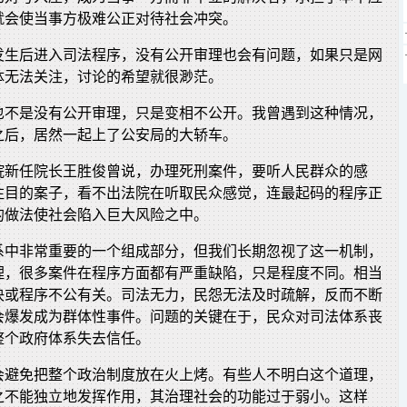
就会使当事方极难公正对待社会冲突。
发生后进入司法程序，没有公开审理也会有问题，如果只是网
体无法关注，讨论的希望就很渺茫。
也不是没有公开审理，只是变相不公开。我曾遇到这种情况，
之后，居然一起上了公安局的大轿车。
院新任院长王胜俊曾说，办理死刑案件，要听人民群众的感
注目的案子，看不出法院在听取民众感觉，连最起码的程序正
的做法使社会陷入巨大风险之中。
系中非常重要的一个组成部分，但我们长期忽视了这一机制，
理，很多案件在程序方面都有严重缺陷，只是程度不同。相当
决或程序不公有关。司法无力，民怨无法及时疏解，反而不断
会爆发成为群体性事件。问题的关键在于，民众对司法体系丧
整个政府体系失去信任。
会避免把整个政治制度放在火上烤。有些人不明白这个道理，
之不能独立地发挥作用，其治理社会的功能过于弱小。这样