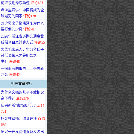
何评议毛泽东功过
评论183
·
希拉里演讲：中国将成为全
球最穷的国家
评论128
·
刘少奇之子谈毛泽东为什么
要打倒刘少奇
评论70
·
2026年浙江省道路交通事故
赔偿项目及计算方式
评论55
·
忠告毛家后人，学习蒋氏子
孙低调做人才是明智之
举！
评论48
·
一份血写的报告——张志新
之死
评论42
相关文章排行
·
为什么文强的儿子不敢把父
亲下葬？
点19376
·
绍兴新版“官场现形记”
点14
721
·
杨金柱律师，你请理性
点13
689
·
绍兴一开发商遭报复反咬出