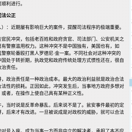
可顺利进行。
司法公正
人）：近期屡有影响巨大的案件，提醒司法程序的极端重要。
些官民冲突，包括老百姓和政府贪官、司法部门、公安机关之
说有警察滥用权力。这种冲突不是中国独有，美国也有，如
杉矶警察轮番殴打黑人罗德尼·金一案。不同社会对这种冲突的
中国处于转折期，执政党和政府传统处理方式惯性还在，很自
政治责任。
讲，政治责任是一种政治成本。最大的政治利益就是政治合法
合法性的损耗。正因如此，冲突发生后，当事地方政府多想对
。或者，在操作上使自己具有某种正义性。
件，当时说是反革命暴乱，后来说不是了。瓮安事件最初的定
衅，后来才有改进。一旦被说成是对政权的威胁，就可以合法
动对号入座，成为当事一方而非中立的解决者，承担了本不应