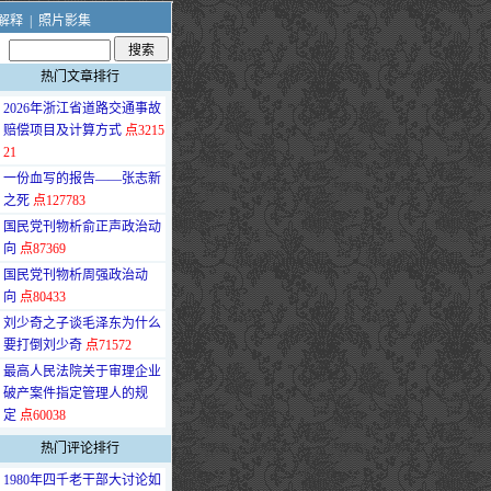
解释
|
照片影集
热门文章排行
·
2026年浙江省道路交通事故
赔偿项目及计算方式
点3215
21
·
一份血写的报告——张志新
之死
点127783
·
国民党刊物析俞正声政治动
向
点87369
·
国民党刊物析周强政治动
向
点80433
·
刘少奇之子谈毛泽东为什么
要打倒刘少奇
点71572
·
最高人民法院关于审理企业
破产案件指定管理人的规
定
点60038
热门评论排行
·
1980年四千老干部大讨论如