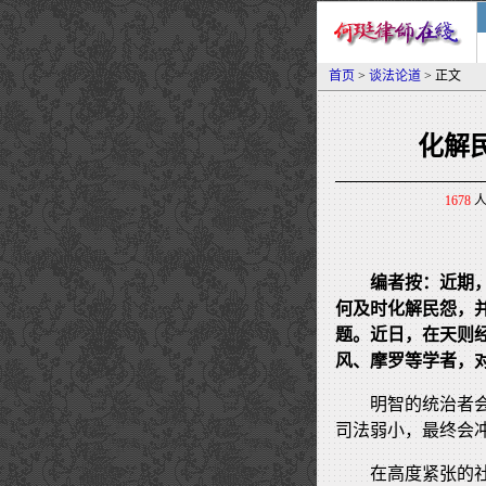
首页
>
谈法论道
> 正文
化解
1678
人
编者按：近期
何及时化解民怨，
题。近日，在天则
风、摩罗等学者，
明智的统治者
司法弱小，最终会
在高度紧张的