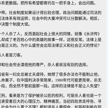
体系更脆弱。把所有希望都寄托在一把手身上，会出问题。
冲带。社会制度如果设计得比较合理，政治问题能通过司法的
司法体系有效运转，社会中的大量冲突可以分散解决。相反，
冲决整个制度大堤。
一个人杀了人，反而激起社会上很大的同情，就像《水浒传》
人却成了老百姓心中的英雄的故事一样，这很反常。法律上是
为是正义的。为什么盛世会出现法律正义和社会正义的悖论？
杀人者是刀客。
律和社会完全漠视他的尊严，杀人者就没有别的选择。
江西省有一妇女总被丈夫虐待，她想了很多办法也不能制止他，
命案子，在中国判决非常简单，1980年代可能更简单，杀无
一段，而全然不管前面那一段。这样的法律是不是让人失望？
死刑，看来是为了保护被杀公民的权利，可是杀人者也是一个
前承受着巨大的心理压力、精神痛苦，当初四处奔走呼告、寻
，社会为什么置之不理？都知道杀人要偿命，如其权利能在现