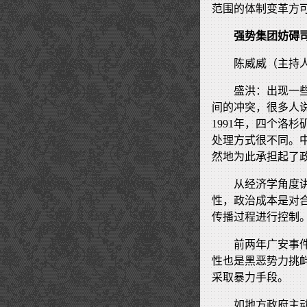
范围的体制变革方
强势集团妨碍
陈威威（主持
盛洪：出现一
间的冲突，很多人
1991年，四个洛
处理方式很不同。
然地为此承担起了
从经济学角度
性，政治成本是对
传播过程进行控制
前两年广安事
性也是黑恶势力挑
采取暴力手段。
如地方政府主