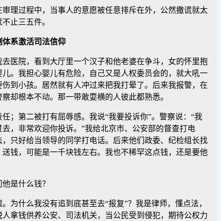
在审理过程中，当事人的意愿被任意排斥在外，公然撒谎就太
就不止三五件。
例体系激活司法信仰
年我去医院，看到大厅里一个汉子和他老婆在争斗，女的怀里抱
婴儿。我担心婴儿有危险，自己又是人权委员会的，就大吼一
要伤到小孩。居然就有人冲过来把我打晕了。后来我报警，在
警察却根本不动。那一带敢耍横的人彼此都熟悉。
任；第二被打有屈辱感。我说“我要投诉你”。警察说：“我
过去，非常欢迎你投诉。”我给北京市、公安部的督查打电
法，只好给当领导的同学打电话。后来他们政委、纪检组长找
、送钱，可能是一千块钱左右。我也不稀罕这点钱，还是要他
问他是什么钱？
偿。为什么我没有追到底甚至去“报复”？我是律师，懂点法，
税人拿钱供养公安、司法机关，当公民受到侵犯，期待公权力