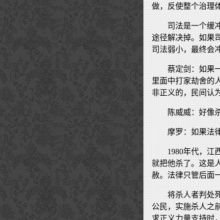
做，反使整个治理
司法是一个缓
途径解决掉。如果
司法弱小，最终会
蔡定剑：如果
里面中打家劫舍的
非正义的，民间认
陈威威：好像
摩罗：如果法
1980年代，
就把他杀了。这是人
赦。法律只管后面
将杀人者判处
公民，实施杀人之
求正义力量支持时