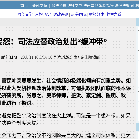
首页
|
全部文章
|
谈法论道
法律文书
法律常识
案例指导
法律法规
司法
原创文学
|
人物/历史
|
时政评论
|
两岸/国际
|
财经分述
|
养生之道
民怨：司法应替政治划出“缓冲带”
阅读 日期：2008-11-16 17:37:50 作者/来源：南方周末编辑部
，官民冲突屡屡发生，社会情绪的极端化倾向有加重之势。如
并以此为契机推动政治体制改革，可谓执政团队面临的根本课
经济研究所，张思之、吴革律师，盛洪、蔡定剑、陈明、秋
对此进行了探讨。
会避免把整个政治制度放在火上烤。司法是一个缓冲带。如果
冲决整个制度大堤。
社会压力下，政治改革的风险是巨大的。健全司法体系，更大