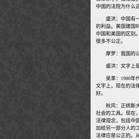
中国的法院为什么
盛洪：中国有
的利益。美国建国
中国和美国的区别
很多不公正。
摩罗：我国的
盛洪：文字上
吴革：1980
文字上，现在的法
好。
秋风：正统斯
社会的工具。现在
法律观念，包括中
加给另一部分人的
法律应是公正的。从