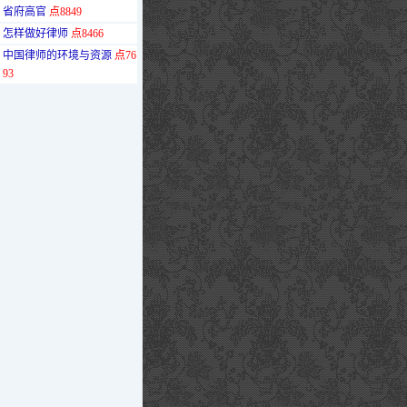
省府高官
点8849
·
怎样做好律师
点8466
·
中国律师的环境与资源
点76
93