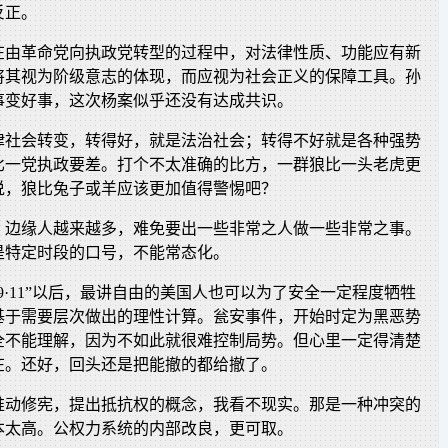
反正。
在由革命党向执政党转型的过程中，对法律性质、功能应有新
将其视为阶级意志的体现，而应视为社会正义的保障工具。孙
事变好事，这次杨案似乎还没有达成共识。
律社会转变，转得好，就是法治社会；转得不好就是各种强势
比一党执政要差。打个不太准确的比方，一群狼比一头老虎更
说，狼比兔子或羊应该更加值得警惕吧？
，边缘人越来越多，难免要出一些非常之人做一些非常之事。
是特定时段的口号，不能常态化。
9·11”以后，最讲自由的美国人也可以为了安全一定程度牺牲
基于需要层次做出的理性计算。瓮安事件，开始时定为黑恶势
全不能理解，因为不如此就很难控制局势。但心里一定得清楚
在。还好，回头还是把能撤的都给撤了。
推动修宪，提出抵抗权的概念，我看不现实。那是一种冲突的
本太高。公权力系统的内部改良，更可取。